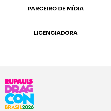
PARCEIRO DE MÍDIA
LICENCIADORA