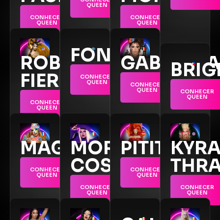
QUEEN
CONHECER
CONHECER
QUEEN
QUEEN
FONTANA
GABANNA
ROBIN
BRIG
FIERCE
CONHECER
QUEEN
CONHECER
QUEEN
CONHECER
QUEEN
CONHECER
QUEEN
MAGNETICA
MORGANA
PITITA
KYR
COSMICA
THR
CONHECER
CONHECER
QUEEN
QUEEN
CONHECER
CONHECER
QUEEN
QUEEN