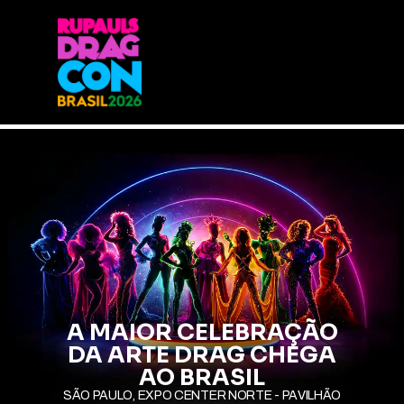
A MAIOR CELEBRAÇÃO
DA ARTE DRAG CHEGA
AO BRASIL
SÃO PAULO, EXPO CENTER NORTE - PAVILHÃO