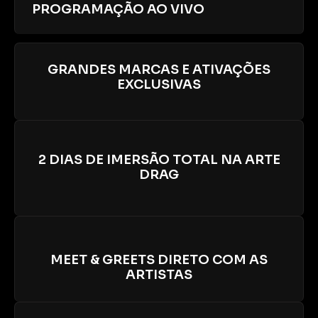
PROGRAMAÇÃO AO VIVO
GRANDES MARCAS E ATIVAÇÕES
EXCLUSIVAS
2 DIAS DE IMERSÃO TOTAL NA ARTE
DRAG
MEET & GREETS DIRETO COM AS
ARTISTAS