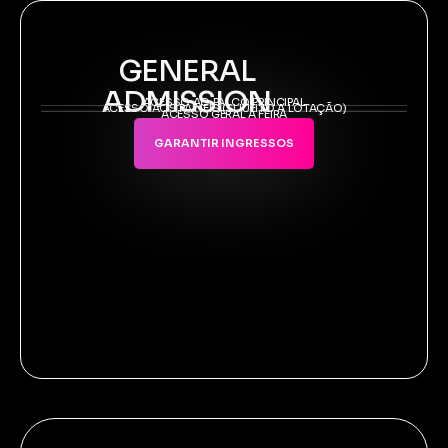
GENERAL
ADMISSION
ACESSO AO PALCO PRINCIPAL
ACESSO AOS PAINÉIS (SUJEITO A LOTAÇÃO)
ACESSO GERAL À FEIRA
GARANTIR INGRESSOS