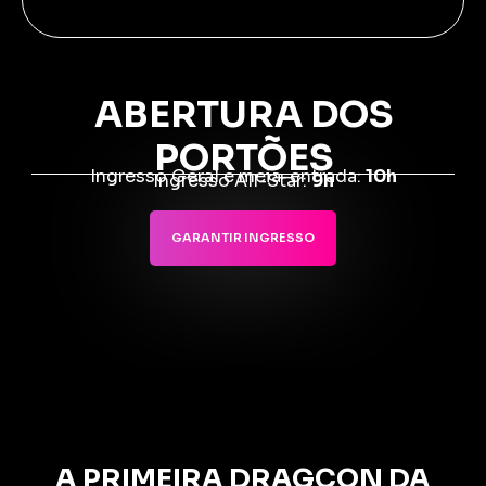
ABERTURA DOS
PORTÕES
Ingresso Geral e meia-entrada:
10h
Ingresso All-Star:
9h
GARANTIR INGRESSO
A PRIMEIRA DRAGCON DA