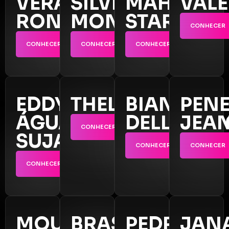
VERA
SILVETTY
MAHINA
VALE
RONZELLA
MONTILLA
STARLIGH
CONHECER
CONHECER
CONHECER
CONHECER
EDDYLENE
THELORES
BIANCA
PEN
ÁGUA
DELLAFAN
JEA
CONHECER
SUJA
CONHECER
CONHECER
CONHECER
MOULIN
BRASILIDADES
PEDRO
JAN