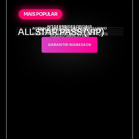
MAIS POPULAR
KIT DE BRINDES OFICIAIS
ACESSO À ÁREA VIP COM BAR EXCLUSIVO
ALL STAR PASS (VIP)
ENTRADA PRIORITÁRIA NO EVENTO
ACESSO AO PALCO PRINCIPAL
ACESSO AOS PAINÉIS (SUJEITO A LOTAÇÃO)
ACESSO GERAL À FEIRA
GARANTIR INGRESSOS