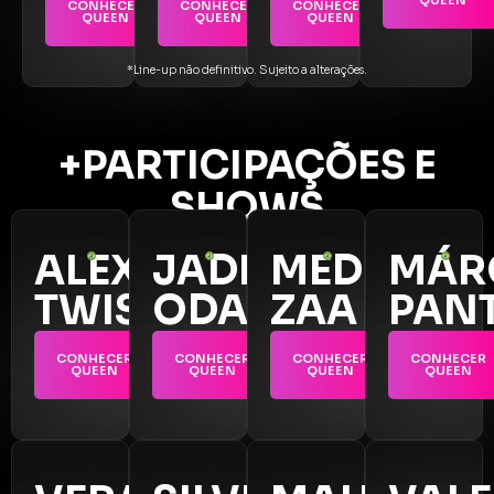
QUEEN
CONHECER
CONHECER
CONHECER
QUEEN
QUEEN
QUEEN
*Line-up não definitivo. Sujeito a alterações.
+PARTICIPAÇÕES E
SHOWS
ALEXIA
JADE
MEDU
MÁR
TWISTER
ODARA
ZAA
PAN
CONHECER
CONHECER
CONHECER
CONHECER
QUEEN
QUEEN
QUEEN
QUEEN