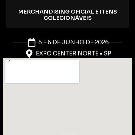
MERCHANDISING OFICIAL E ITENS
COLECIONÁVEIS
5 E 6 DE JUNHO DE 2026
EXPO CENTER NORTE • SP