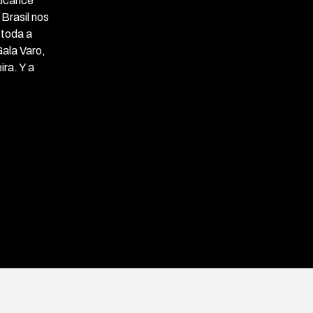
alcance
Brasil nos
 toda a
Gala Varo,
ra. Y a