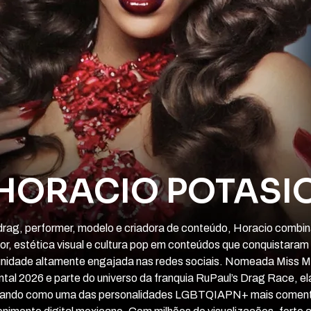
HORACIO POTASI
 drag, performer, modelo e criadora de conteúdo, Horacio combi
r, estética visual e cultura pop em conteúdos que conquistara
nidade altamente engajada nas redes sociais. Nomeada Miss M
tal 2026 e parte do universo da franquia RuPaul’s Drag Race, e
dando como uma das personalidades LGBTQIAPN+ mais comen