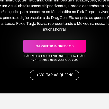
enimento digital mexicano. Com milhões de visualizações, forte 
e um visual absolutamente hipnotizante, Horacio desembarca no 
 e 6 de junho para encontrar os fãs, desfilar no Pink Carpet e viver
a primeira edição brasileira da DragCon. Ela se junta às queens 
a, Leexa Fox e Taiga Brava representando o México na nossa fei
mucha honra!
GARANTIR INGRESSOS
SÃO PAULO, EXPO CENTER NORTE - PAVILHÃO
AMARELO
05 E 06 DE JUNHO DE 2026
VOLTAR ÀS QUEENS