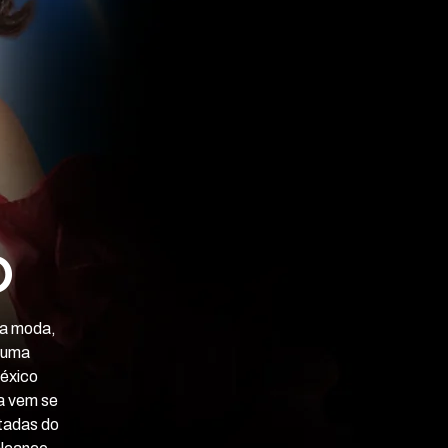
O
na moda,
m uma
éxico
la vem se
tadas do