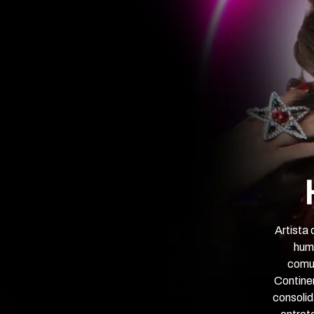
Artista
humo
comu
Continen
consoli