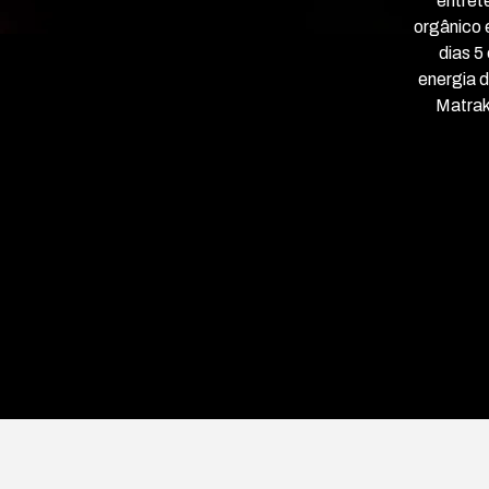
entret
orgânico 
dias 5
energia d
Matrak