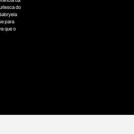
otência da
urlesca do
Gabryela
se para
va que o