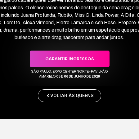
ergia do cabaré queer que vem lotando teatros e celebrando a p
 nos palcos. O elenco reúne nomes de destaque da cena drag e b
 incluindo Juana Profunda, Rubão, Miss G, Linda Power, A Dita, 
, Loretto, Alexa Virmond, Pietro Lamarca e Ash Rose. Prepare-
, drama, performances e muito brilho em um espetáculo que pro
burlesco e a arte drag nasceram para andar juntos.
GARANTIR INGRESSOS
SÃO PAULO, EXPO CENTER NORTE - PAVILHÃO
AMARELO
05 E 06 DE JUNHO DE 2026
VOLTAR ÀS QUEENS