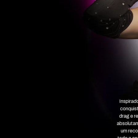
Inspirad
conquist
drag e r
absolutam
um reco