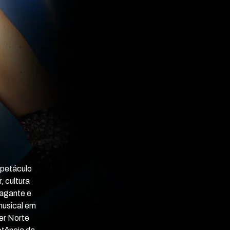
spetáculo
, cultura
vagante e
musical em
er Norte