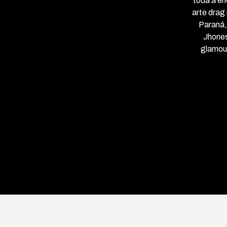
toda a en
arte drag
Paraná,
Jhones
glamour